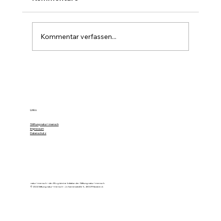
Kommentar verfassen...
Farbe im Wald ist die stille Forst-
Sprache
Links
Stiftung natur+mensch
Impressum
Datenschutz
natur+mensch – der Blog ist eine Initiative der Stiftung natur+mensch
© 2024 Stiftung natur+mensch - Johannesstraße 5, 48329 Havixbeck