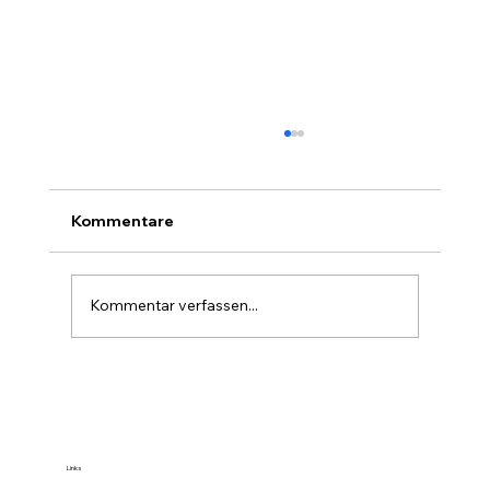
Kommentare
Kommentar verfassen...
Erdkabel: Landwirtschaft und
Netzbetreiber finden zusammen
Links