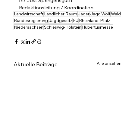
Ihr Jost Springensguth
Redaktionsleitung / Koordination
Landwirtschaft
Ländlicher Raum
Jäger
Jagd
Wolf
Wald
Bundesregierung
Jagdgesetz
EU
Rheinland-Pfalz
Niedersachsen
Schleswig-Holstein
Hubertusmesse
Alle ansehen
Aktuelle Beiträge