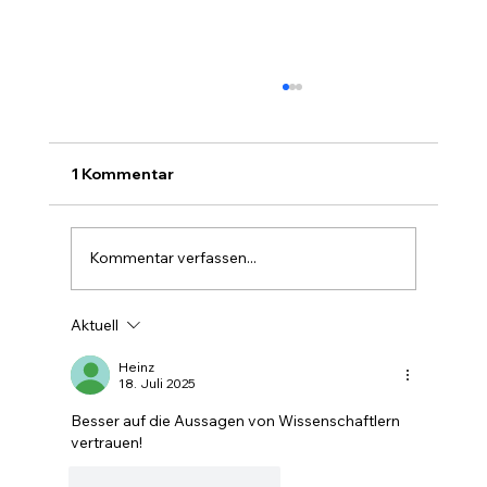
1 Kommentar
Kommentar verfassen...
Aktuell
Farbe im Wald ist die stille Forst-
Sprache
Heinz
18. Juli 2025
Besser auf die Aussagen von Wissenschaftlern 
vertrauen!
Gefällt mir
Antworten