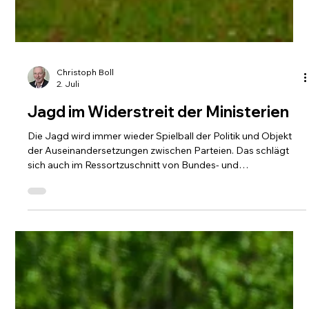
Christoph Boll
2. Juli
Jagd im Widerstreit der Ministerien
Die Jagd wird immer wieder Spielball der Politik und Objekt
der Auseinandersetzungen zwischen Parteien. Das schlägt
sich auch im Ressortzuschnitt von Bundes- und
Landesregierungen und in Koalitionsverträgen nieder Foto:
Rudolpho Duba / pixelio.de Veränderte politische
Konstellationen führen gelegentlich dazu, dass ein gerade erst
novelliertes Jagdgesetz erneut geändert werden soll. Das
erleben gerade die Niedersachsen. Dort ist vor vier Jahren ein
Jagdgesetz verabschiedet wor