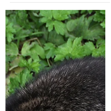
Das war das Jahr 2025 im Blog natur+mensch (Teil 3) Die
Sommermonate brachten dramatische Entwicklungen: Ein
Naturschutzgebiet meldete einen verheerenden Brutverlust,
die Wissenschaft lieferte neue Erkenntnisse zu invasiven Arten
und in Rheinland-Pfalz wurde ein Jagdgesetz verabschiedet,
das bundesweit Aufmerksamkeit erregte. Gleichzeitig
machten sich im Spätsommer die Auswirkungen einer
Tierseuche bemerkbar, die das Niederwild in
besorgniserregendem Ausmaß bedroht. Die meist