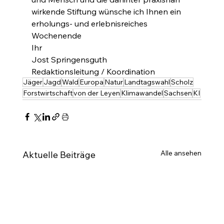
wirkende Stiftung wünsche ich Ihnen ein 
erholungs- und erlebnisreiches 
Wochenende
Ihr 
Jost Springensguth
Redaktionsleitung / Koordination
Jäger
Jagd
Wald
Europa
Natur
Landtagswahl
Scholz
Forstwirtschaft
von der Leyen
Klimawandel
Sachsen
KI
Alle ansehen
Aktuelle Beiträge