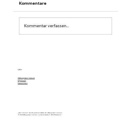
Kommentare
Kommentar verfassen...
Farbe im Wald ist die stille Forst-
Sprache
Links
Stiftung natur+mensch
Impressum
Datenschutz
natur+mensch – der Blog ist eine Initiative der Stiftung natur+mensch
© 2024 Stiftung natur+mensch - Johannesstraße 5, 48329 Havixbeck