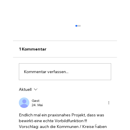
1 Kommentar
Kommentar verfassen...
Aktuell
Farbe im Wald ist die stille Forst-
Sprache
Gast
24. Mai
Endlich mal ein praxisnahes Projekt, dass was 
bewirkt-eine echte Vorbildfunktion !!!
Vorschlag: auch die Kommunen / Kreise ĥaben 