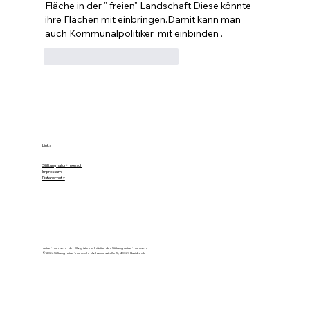
Fläche in der " freien" Landschaft.Diese könnte 
ihre Flächen mit einbringen.Damit kann man 
auch Kommunalpolitiker  mit einbinden .
Gefällt mir
Antworten
Links
Stiftung natur+mensch
Impressum
Datenschutz
natur+mensch – der Blog ist eine Initiative der Stiftung natur+mensch
© 2024 Stiftung natur+mensch - Johannesstraße 5, 48329 Havixbeck