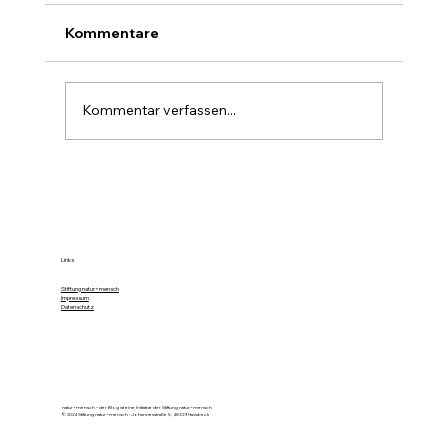
Kommentare
Kommentar verfassen...
Farbe im Wald ist die stille Forst-
Sprache
Links
Stiftung natur+mensch
Impressum
Datenschutz
natur+mensch – der Blog ist eine Initiative der Stiftung natur+mensch
© 2024 Stiftung natur+mensch - Johannesstraße 5, 48329 Havixbeck