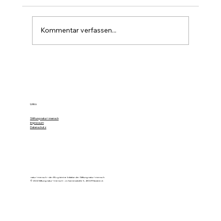
Kommentar verfassen...
Farbe im Wald ist die stille Forst-
Sprache
Links
Stiftung natur+mensch
Impressum
Datenschutz
natur+mensch – der Blog ist eine Initiative der Stiftung natur+mensch
© 2024 Stiftung natur+mensch - Johannesstraße 5, 48329 Havixbeck