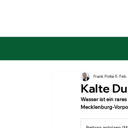
Frank Polke
5. Feb.
Kalte D
Wasser ist ein rares
Mecklenburg-Vorpom
Beitrag anhören (M