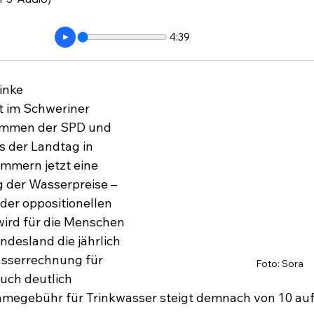
4:39
inke 
 im Schweriner 
timmen der SPD und 
s der Landtag in 
mern jetzt eine 
 der Wasserpreise – 
er oppositionellen 
ird für die Menschen 
ndesland die jährlich 
sserrechnung für 
Foto: Sora
uch deutlich 
megebühr für Trinkwasser steigt demnach von 10 auf 