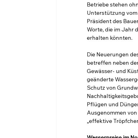
Betriebe stehen ohn
Unterstützung vom 
Präsident des Baue
Worte, die im Jahr
erhalten könnten.
Die Neuerungen des
betreffen neben de
Gewässer- und Küste
geänderte Wasserges
Schutz von Grundwa
Nachhaltigkeitsgebo
Pflügen und Düngen
Ausgenommen von de
„effektive Tröpfch
Wasserpreise im No