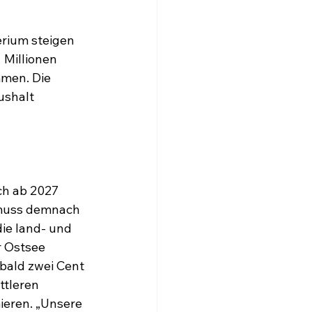
rium steigen 
Millionen 
men. Die 
shalt 
ch ab 2027 
 muss demnach 
ie land- und 
 Ostsee 
bald zwei Cent 
ttleren 
eren. „Unsere 