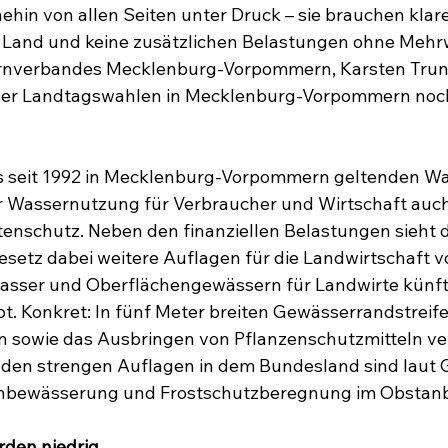
ehin von allen Seiten unter Druck – sie brauchen klare
Land und keine zusätzlichen Belastungen ohne Mehrwe
rnverbandes Mecklenburg-Vorpommern, Karsten Trunk, 
 der Landtagswahlen in Mecklenburg-Vorpommern noc
 seit 1992 in Mecklenburg-Vorpommern geltenden Wa
r Wassernutzung für Verbraucher und Wirtschaft auch
nschutz. Neben den finanziellen Belastungen sieht da
etz dabei weitere Auflagen für die Landwirtschaft vor
sser und Oberflächengewässern für Landwirte künfti
t. Konkret: In fünf Meter breiten Gewässerrandstreifen
 sowie das Ausbringen von Pflanzenschutzmitteln ve
n strengen Auflagen in dem Bundesland sind laut G
enbewässerung und Frostschutzberegnung im Obstanb
rden niedrig