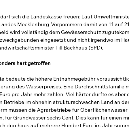
darf sich die Landeskasse freuen: Laut Umweltministe
Landes Mecklenburg-Vorpommern damit von 11 auf 21 
 Geld wird vollständig dem Gewässerschutz zugutekom
weckgebunden eingesetzt und nicht irgendwo im Hau
Landwirtschaftsminister Till Backhaus (SPD).
onders hart getroffen
lte bedeute die höhere Entnahmegebühr voraussichtli
gerung des Wasserpreises. Eine Durchschnittsfamilie
uro pro Jahr mehr zahlen. Viel härter durfte es aber d
en Betriebe im ohnehin strukturschwachen Land an der
form müssen die Agrarbetriebe für Oberflächenwasser 
n, für Grundwasser sechs Cent. Dies kann für einen mi
ich durchaus auf mehrere Hundert Euro im Jahr summi