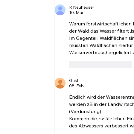
Start im Ländle
R Neuheuser
10. Mai
Warum forstwirtschaftlichen
der Wald das Wasser filtert ,ist
Im Gegenteil: Waldflächen s
müssten Waldflächen hierfür
Wasserverbrauchergeliefert w
Gefällt mir
Antworten
Gast
08. Feb.
Endlich wird der Wasserent
werden zB in der Landwirtsch
(Verdunstung)
Kommen die zusätzlichen Ein
des Abwassers verbessert wi