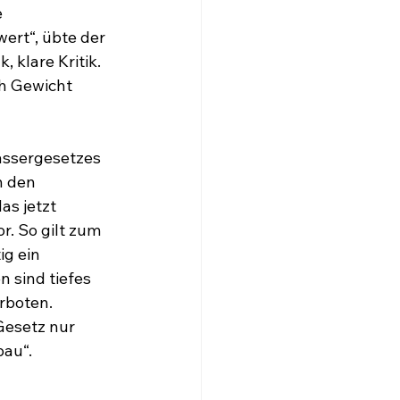
 
rt“, übte der 
klare Kritik. 
h Gewicht 
ssergesetzes 
 den 
s jetzt 
. So gilt zum 
g ein 
 sind tiefes 
rboten. 
esetz nur 
au“.