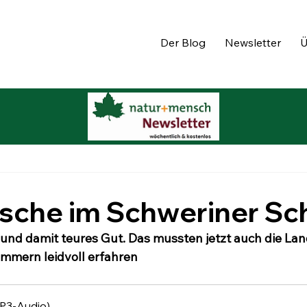
Der Blog
Newsletter
Ü
usche im Schweriner Sc
 und damit teures Gut. Das mussten jetzt auch die Land
mern leidvoll erfahren
P3-Audio)