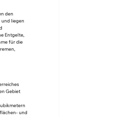
en den 
und liegen 
d 
e Entgelte, 
me für die 
Bremen, 
erreiches 
n Gebiet 
Kubikmetern 
flächen- und 