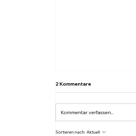
2 Kommentare
Kommentar verfassen...
Wenig Handfestes beim
Sortieren nach:
Aktuell