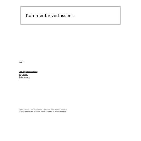
Kommentar verfassen...
Farbe im Wald ist die stille Forst-
Sprache
Links
Stiftung natur+mensch
Impressum
Datenschutz
natur+mensch – der Blog ist eine Initiative der Stiftung natur+mensch
© 2024 Stiftung natur+mensch - Johannesstraße 5, 48329 Havixbeck