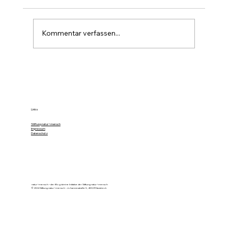
Kommentar verfassen...
Farbe im Wald ist die stille Forst-
Sprache
Links
Stiftung natur+mensch
Impressum
Datenschutz
natur+mensch – der Blog ist eine Initiative der Stiftung natur+mensch
© 2024 Stiftung natur+mensch - Johannesstraße 5, 48329 Havixbeck