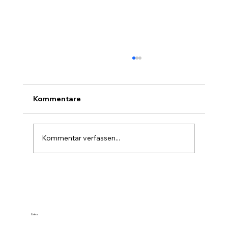
Kommentare
Kommentar verfassen...
Farbe im Wald ist die stille Forst-
Sprache
Links