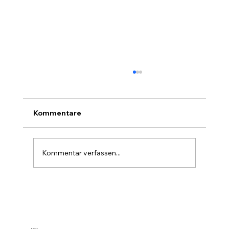
Kommentare
Kommentar verfassen...
Farbe im Wald ist die stille Forst-
Sprache
Links