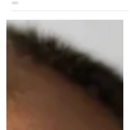
Jürgen Wermser
12. Juli 2025
Wald und Wild gehören zusammen
Gedanken, Anmerkungen und Beobachtungen mit dem Blick
aufs Land und auf die Bundespolitik Liebe Leserinnen und
Leser, in unserem...