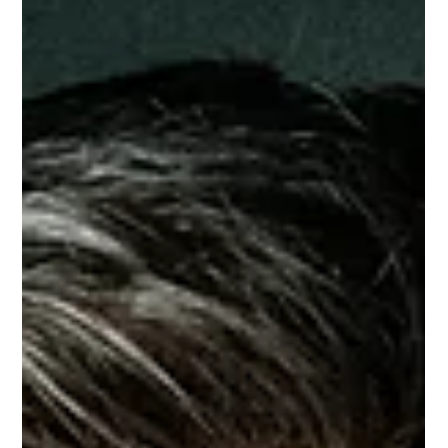
Frank Polke
6. Mai 2025
Happy End an einem historischen Tag
Friedrich Merz wurde erst im zweiten Wahlgang zum Kanzler
gewählt. Kein Drama, eher ein Schönheitsfehler. Jetzt kommt
es darauf an,...