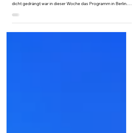
Der Wolf im Reformpaket des
Bundestages und ein Blick auf die
Grüne Woche
Gedanken, Anmerkungen und Beobachtungen mit dem Blick
aufs Land und auf die Bundespolitik Liebe Leserin, lieber Leser,
dicht gedrängt war in dieser Woche das Programm in Berlin.
Der Bundestag hatte weitere Reformvorhaben auf der
Tagesordnung. Strittige Themen gibt es genug. Das wurde
nicht nur bei der Ersten Lesung zur Bürgergeldreform deutlich.
Sondern auch in der Debatte mit dem begleitenden
Medienecho zur Novelle des Bundesjagdgesetzes mit der
Aufnahme des Wolfes in das Ja