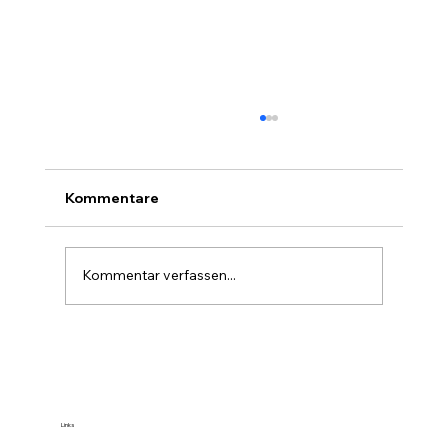
Kommentare
Kommentar verfassen...
Farbe im Wald ist die stille Forst-
Sprache
Links