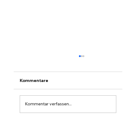
Kommentare
Kommentar verfassen...
Farbe im Wald ist die stille Forst-
Sprache