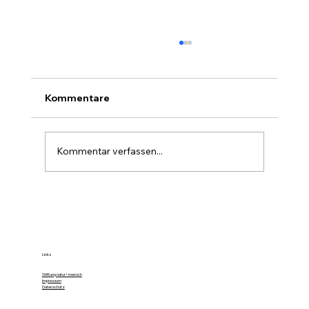
Kommentare
Kommentar verfassen...
Farbe im Wald ist die stille Forst-
Sprache
Links
Stiftung natur+mensch
Impressum
Datenschutz