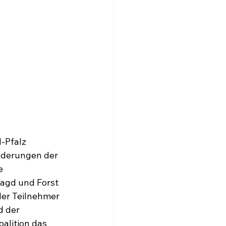
-Pfalz 
nderungen der 
e 
agd und Forst 
der Teilnehmer 
d der 
alition das 