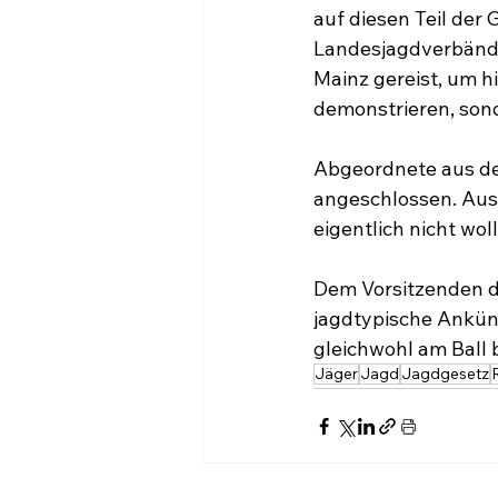
auf diesen Teil der 
Landesjagdverbände
Mainz gereist, um hi
demonstrieren, sond
Abgeordnete aus de
angeschlossen. Aus 
eigentlich nicht wo
Dem Vorsitzenden de
jagdtypische Ankünd
gleichwohl am Ball b
Jäger
Jagd
Jagdgesetz