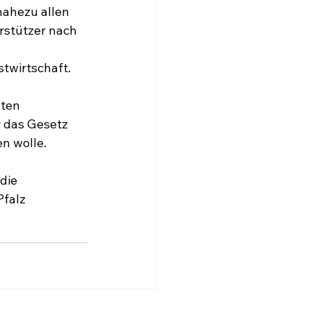
nahezu allen 
stützer nach 
twirtschaft.
ten 
 das Gesetz 
en wolle.
die 
falz 