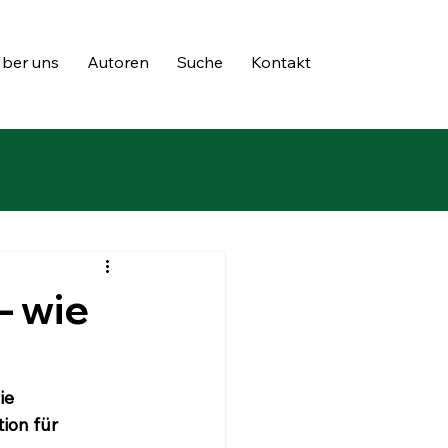
ber uns
Autoren
Suche
Kontakt
– wie
ie 
ion für 