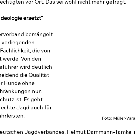
tigten vor Ort. Das sei wohl nicht mehr gefragt.
Ideologie ersetzt“
erverband bemängelt 
r vorliegenden 
achlichkeit, die von 
t werde. Von den 
eführer wird deutlich 
eidend die Qualität 
er Hunde ohne 
chränkungen nun 
chutz ist. Es geht 
rechte Jagd auch für 
hrleisten.
Foto: Müller-Vara
Deutschen Jagdverbandes, Helmut Dammann-Tamke, rät 