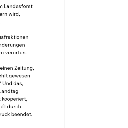
m Landesforst 
rn wird, 
.
gsfraktionen 
Änderungen 
zu verorten.
einen Zeitung, 
fehlt gewesen 
“ Und das, 
Landtag 
kooperiert, 
nft durch 
ruck beendet. 