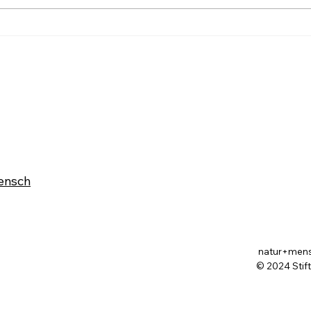
Farbe im Wald ist die stille
Druc
Forst-Sprache
blei
ensch
natur+mensch
© 2024 Stif