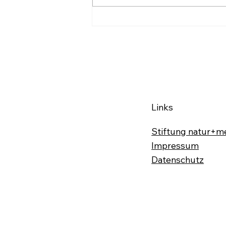
Wenig Handfestes beim
Start im Ländle
Links
Stiftung natur+m
Impressum
Datenschutz