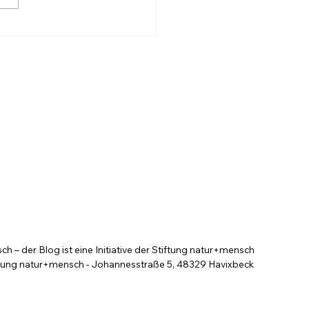
k auf den Kanzler
bt hoch
 – der Blog ist eine Initiative der Stiftung natur+mensch
tung natur+mensch - Johannesstraße 5, 48329 Havixbeck