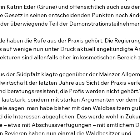
n Katrin Eder (Grüne) und offensichtlich auch aus de
eue Gesetz in seinen entscheidenden Punkten noch ände
 der überwiegende Teil der Demonstrationsteilnehmer
nde haben die Rufe aus der Praxis gehört. Die Regierun
is auf wenige nun unter Druck aktuell angekündigte 
ekturen sind allenfalls eher im kosmetischen Bereich 
us der Südpfalz klagte gegenüber der Mainzer Allgem
wirtschaft der letzten Jahre aus Sicht der Praxis ver
 sind beratungsresistent, die Profis werden nicht gehört.
r lautstark, sondern mit starken Argumenten vor dem 
iele sagen, man habe bisher mit den Waldbesitzern gut 
 die Interessen abgeglichen. Das werde wohl in Zuku
fe – etwa mit Abschussverfügungen – mit amtlichem D
en Revieren haben nun einmal die Waldbesitzer und 