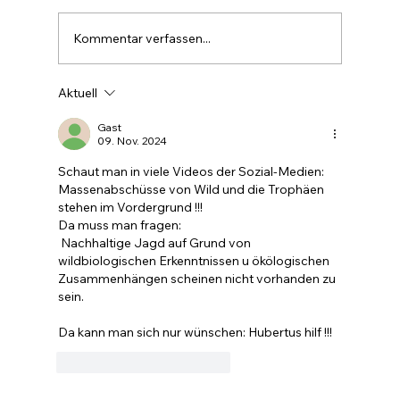
Kommentar verfassen...
Aktuell
Farbe im Wald ist die stille Forst-
Sprache
Gast
09. Nov. 2024
Schaut man in viele Videos der Sozial-Medien: 
Massenabschüsse von Wild und die Trophäen 
stehen im Vordergrund !!!
Da muss man fragen:
 Nachhaltige Jagd auf Grund von 
wildbiologischen Erkenntnissen u ökölogischen  
Zusammenhängen scheinen nicht vorhanden zu 
sein.
Da kann man sich nur wünschen: Hubertus hilf !!!
Gefällt mir
Antworten