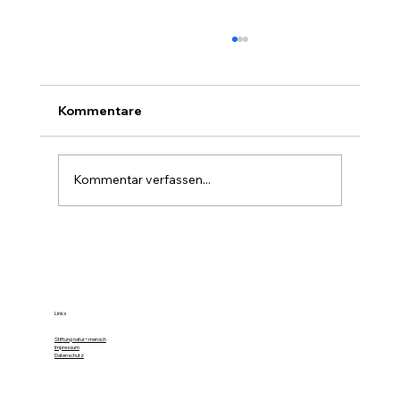
Kommentare
Kommentar verfassen...
Farbe im Wald ist die stille Forst-
Sprache
Links
Stiftung natur+mensch
Impressum
Datenschutz