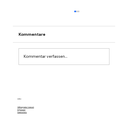
Kommentare
Kommentar verfassen...
Umweltbildung ganz konkret mit
Rotary und natur+mensch
Links
Stiftung natur+mensch
Impressum
Datenschutz