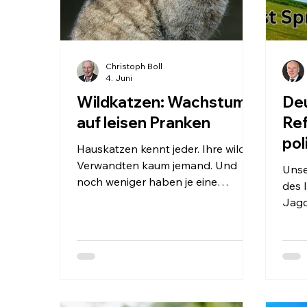
Christoph Boll
4. Juni
Wildkatzen: Wachstum
De
auf leisen Pranken
Re
pol
Hauskatzen kennt jeder. Ihre wilden
Verwandten kaum jemand. Und
Unse
noch weniger haben je eine
des 
Europäische Wildkatze gesehen.
Jagd
Die streng geschützte und
„Heu
zeitweise als ausgestorben
Deut
geltende Art kommt zunehmend in
sehr
unseren Revieren vor Foto:Lviatour,
gema
Felis silvestris silvestris Luc Viatour,
nich
CC BY-SA 3.0 Erst vor wenigen
vom 