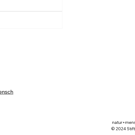
ensch
natur+mensch
© 2024 Stif