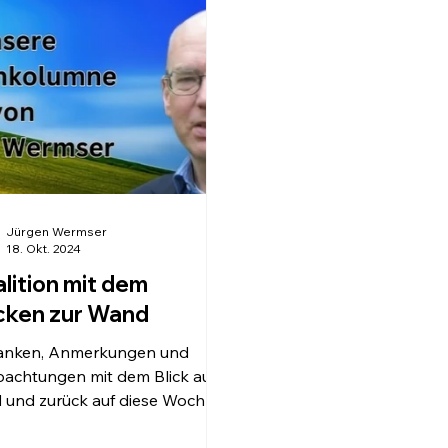
auf Hamster, Wellensittic
bürgermeister Dominik Krause
Corona-Pandemie hat de
seiner Amtseinführung am
mit einem Haustier unte
ag. Ähnliches wollte wohl
Dach zu leben, sogar no
drich Merz beim DGB-
verstärkt. Hersteller von
eskongress am Tag darauf
itteln. Dafür erntete er dort
e und
Jürgen Wermser
18. Okt. 2024
lition mit dem
cken zur Wand
anken, Anmerkungen und
achtungen mit dem Blick aufs
 und zurück auf diese Woche
e Leserinnen und Leser, in
rem...