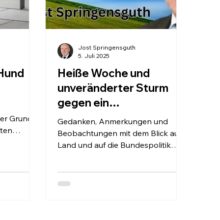
Jost Springensguth
5. Juli 2025
 Hund
Heiße Woche und
unveränderter Sturm
gegen ein
Landesjagdgesetz
Der Grund
Gedanken, Anmerkungen und
aten
Beobachtungen mit dem Blick aufs
ielfach an
Land und auf die Bundespolitik
nz. Dabei
Liebe Leserin, lieber Leser, mehr
ast 34
Innen,...
lten Foto:
schland ist
ekommen –
e Katze,