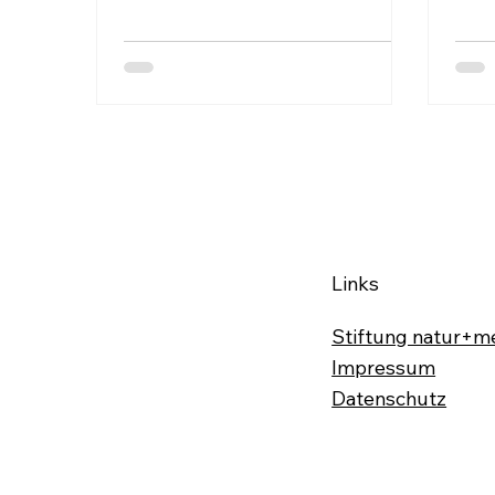
Singvögel oder Rebhühner
brauchen Schutz. Fakten...
Links
Stiftung natur+m
Impressum
Datenschutz