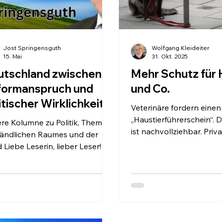
Jost Springensguth
Wolfgang Kleideiter
15. Mai
31. Okt. 2025
utschland zwischen
Mehr Schutz für
formanspruch und
und Co.
itischer Wirklichkeit
Veterinäre fordern einen
„Haustierführerschein“. 
re Kolumne zu Politik, Themen
ist nachvollziehbar. Priv
ländlichen Raumes und der
Tierhaltern mangelt es v
 Liebe Leserin, lieber Leser!
Sachkunde und Kompete
te haben wir es uns in
werden in Deutschland f
schland vielleicht ein wenig zu
Millionen Heimtiere geha
 in der Gegenwart gemütlich
romelia / pixelio.de Deut
cht.“ Diese Erkenntnis stammt
längst auf den Hund g
t vom Bundeskanzler, sondern
und natürlich auch auf di
neuen und grünen Münchner