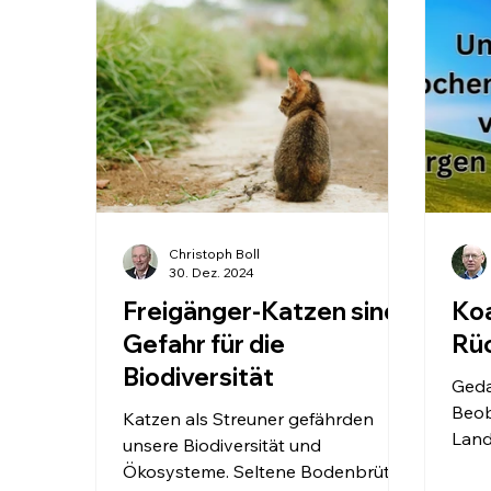
Tagen hat die Deutsche Wildtier
Ober
Stiftung bestätigt, dass die
bei 
Europäische Wildkatze nach rund
Mont
200 Jahren nach Mecklenburg-
Frie
Vorpommern zurückgekehrt ist. Sie
Bund
stützt ihre
verm
Pfiff
Christoph Boll
30. Dez. 2024
Freigänger-Katzen sind
Koa
Gefahr für die
Rü
Biodiversität
Ged
Beob
Katzen als Streuner gefährden
Land
unsere Biodiversität und
Lieb
Ökosysteme. Seltene Bodenbrüter,
unse