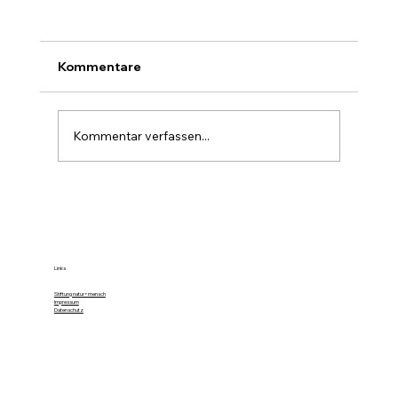
Kommentare
Kommentar verfassen...
Farbe im Wald ist die stille Forst-
Sprache
Links
Stiftung natur+mensch
Impressum
Datenschutz