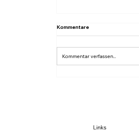
Kommentare
Kommentar verfassen...
Wenig Handfestes beim
Start im Ländle
Links