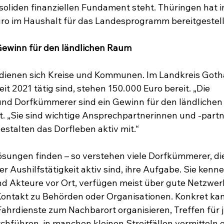
 soliden finanziellen Fundament steht. Thüringen hat 
uro im Haushalt für das Landesprogramm bereitgestell
ewinn für den ländlichen Raum
dienen sich Kreise und Kommunen. Im Landkreis Gotha
t 2021 tätig sind, stehen 150.000 Euro bereit. „Die 
d Dorfkümmerer sind ein Gewinn für den ländlichen 
. „Sie sind wichtige Ansprechpartnerinnen und -partne
stalten das Dorfleben aktiv mit.“
ösungen finden – so verstehen viele Dorfkümmerer, di
 Aushilfstätigkeit aktiv sind, ihre Aufgabe. Sie kenne
d Akteure vor Ort, verfügen meist über gute Netzwer
ontakt zu Behörden oder Organisationen. Konkret kan
Fahrdienste zum Nachbarort organisieren, Treffen für j
chführen, in manchen kleinen Streitfällen vermitteln 