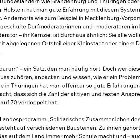
n Bundesländern wie Brandenburg und Thüringen oder 
-Holstein hat man gute Erfahrung mit diesem System d
t. Andernorts wie zum Beispiel in Mecklenburg-Vorpo
 geschulte Dorfmoderatorinnen und -moderatoren im E
ator – ihr Kernziel ist durchaus ähnlich: Sie alle wol
it abgelegenen Ortsteil einer Kleinstadt oder einem D
.
arum“ – ein Satz, den man häufig hört. Doch wer dies
uss zuhören, anpacken und wissen, wie er ein Problem
e in Thüringen hat man offenbar so gute Erfahrungen
ht, dass sich die Zahl der aktiven und festen Anspre
auf 70 verdoppelt hat.
as Landesprogramm „Solidarisches Zusammenleben der
esteht auf verschiedenen Bausteinen. Zu ihnen gehört
as auf dem Land immer mehr Schule macht und – auch