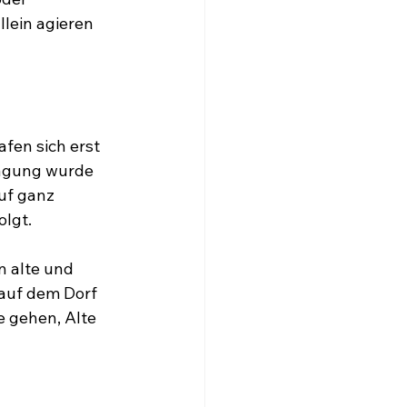
lein agieren 
fen sich erst 
Tagung wurde 
uf ganz 
lgt.
 alte und 
 auf dem Dorf 
 gehen, Alte 