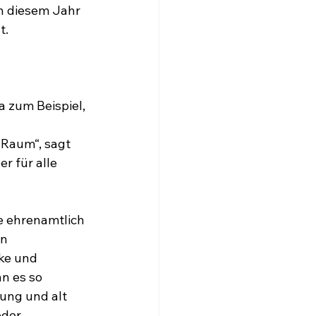
in diesem Jahr 
t.
 zum Beispiel, 
Raum“, sagt 
r für alle 
e ehrenamtlich 
n 
ke und 
n es so 
ung und alt 
oder 