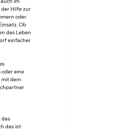
auch im 
er Hilfe zur 
mmern oder 
insatz. Ob 
len das Leben 
orf einfacher 
es 
 oder eine 
 mit dem 
chpartner 
 
 das 
 das ist 