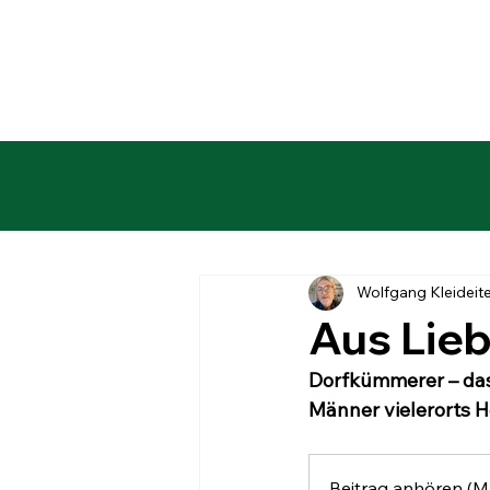
Wolfgang Kleideit
Aus Lie
Dorfkümmerer – das 
Männer vielerorts H
Beitrag anhören (M