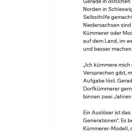
Gerade in östliche
Norden in Schleswig
Selbsthilfe gemach
Niedersachsen sind
Kümmerer oder Moder
auf dem Land, im we
und besser machen
„Ich kümmere mich d
Versprechen gibt, m
Aufgabe löst. Gerad
Dorfkümmerer gemac
binnen zwei Jahren 
Ein Auslöser ist d
Generationen“. Es b
Kümmerer-Modell, d