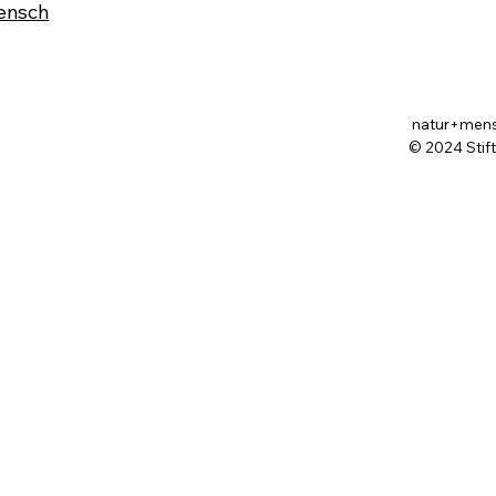
ensch
natur+mensch
© 2024 Stif