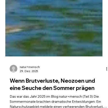
natur+mensch