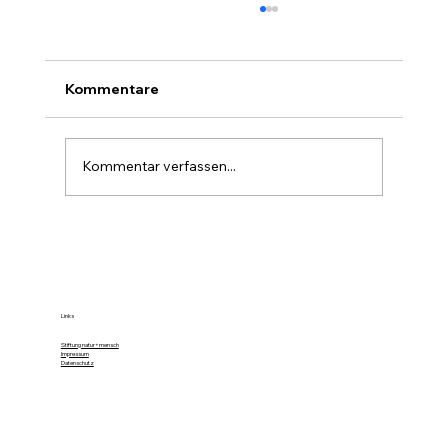
Kommentare
Kommentar verfassen...
Farbe im Wald ist die stille Forst-
Sprache
Links
Stiftung natur+mensch
Impressum
Datenschutz