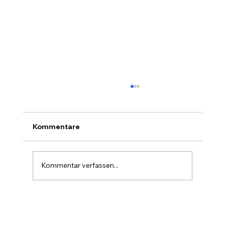
Kommentare
Der Hagel-Überflieger
Kommentar verfassen...