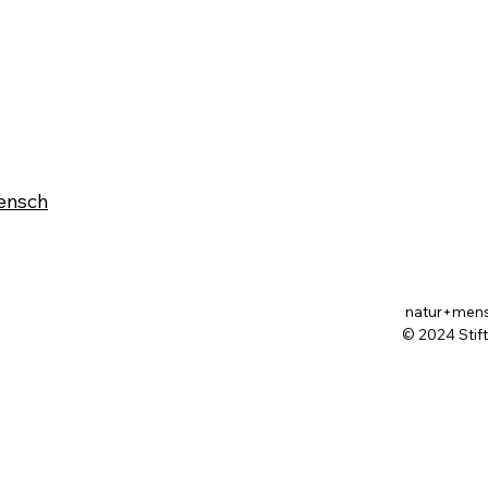
Farbe im Wald ist die stille
Druc
ensch
Forst-Sprache
blei
natur+mensch
© 2024 Stif