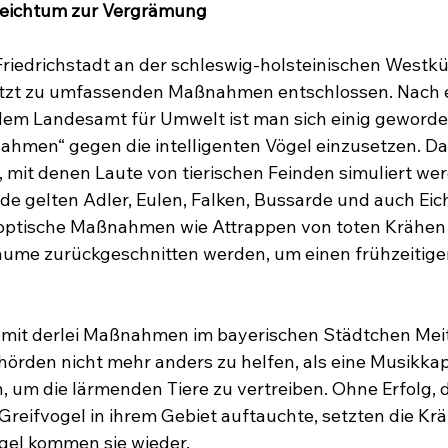
eichtum zur Vergrämung
Friedrichstadt an der schleswig-holsteinischen Westküs
k jetzt zu umfassenden Maßnahmen entschlossen. Nach e
em Landesamt für Umwelt ist man sich einig geworde
men“ gegen die intelligenten Vögel einzusetzen. Da
 mit denen Laute von tierischen Feinden simuliert wer
nde gelten Adler, Eulen, Falken, Bussarde und auch Ei
ptische Maßnahmen wie Attrappen von toten Krähen s
ume zurückgeschnitten werden, um einen frühzeitige
 mit derlei Maßnahmen im bayerischen Städtchen Meit
hörden nicht mehr anders zu helfen, als eine Musikkap
n, um die lärmenden Tiere zu vertreiben. Ohne Erfolg, 
n Greifvogel in ihrem Gebiet auftauchte, setzten die K
egel kommen sie wieder.