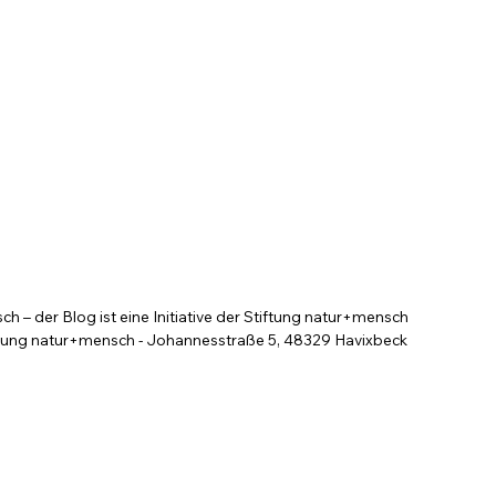
k auf den Kanzler
bt hoch
 – der Blog ist eine Initiative der Stiftung natur+mensch
tung natur+mensch - Johannesstraße 5, 48329 Havixbeck