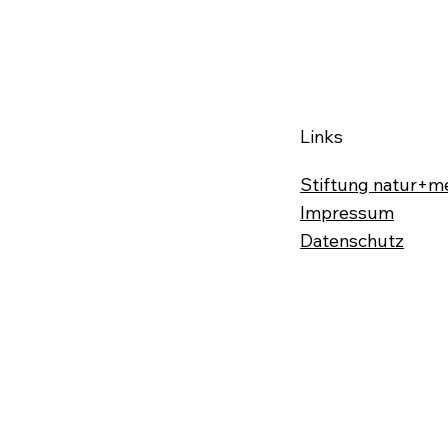
Links
Wenig Handfestes beim
Stiftung natur+m
Start im Ländle
Impressum
Datenschutz