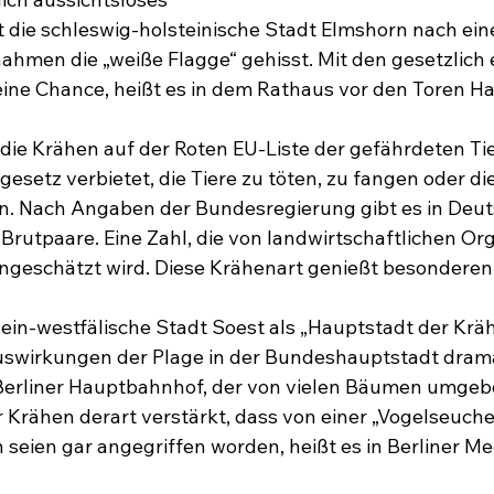
 die schleswig-holsteinische Stadt Elmshorn nach eine
hmen die „weiße Flagge“ gehisst. Mit den gesetzlich 
eine Chance, heißt es in dem Rathaus vor den Toren H
ie Krähen auf der Roten EU-Liste der gefährdeten Tie
setz verbietet, die Tiere zu töten, zu fangen oder die
en. Nach Angaben der Bundesregierung gibt es in Deu
rutpaare. Eine Zahl, die von landwirtschaftlichen Or
ingeschätzt wird. Diese Krähenart genießt besonderen
in-westfälische Stadt Soest als „Hauptstadt der Krähen
uswirkungen der Plage in der Bundeshauptstadt dram
erliner Hauptbahnhof, der von vielen Bäumen umgeben 
rähen derart verstärkt, dass von einer „Vogelseuche“ 
 seien gar angegriffen worden, heißt es in Berliner Me