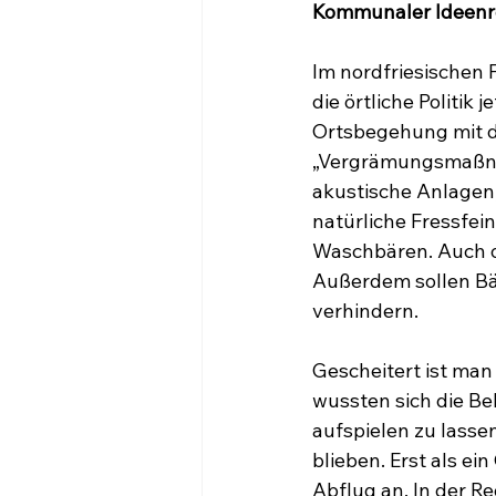
Kommunaler Ideenr
Im nordfriesischen 
die örtliche Politi
Ortsbegehung mit d
„Vergrämungsmaßnah
akustische Anlagen,
natürliche Fressfei
Waschbären. Auch o
Außerdem sollen Bä
verhindern.
Gescheitert ist man
wussten sich die Be
aufspielen zu lasse
blieben. Erst als ei
Abflug an. In der R