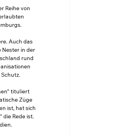
r Reihe von 
erlaubten 
amburgs.
re. Auch das 
 Nester in der 
tschland rund 
ganisationen 
 Schutz.
“ tituliert 
atische Züge 
ist, hat sich 
die Rede ist. 
dien.