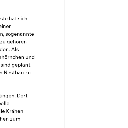
te hat sich 
iner 
n, sogenannte 
zu gehören 
den. Als 
chhörnchen und 
ind geplant. 
n Nestbau zu 
ingen. Dort 
elle 
die Krähen 
rähen zum 