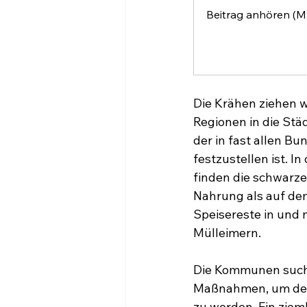
Beitrag anhören (M
Die Krähen ziehen w
Regionen in die Städ
der in fast allen B
festzustellen ist. I
finden die schwarz
Nahrung als auf dem
Speisereste in und 
Mülleimern.
Die Kommunen such
Maßnahmen, um der
zu werden. Ein zieml