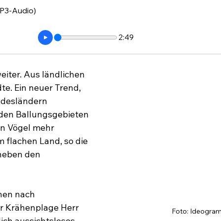
P3-Audio)
2:49
eiter. Aus ländlichen 
te. Ein neuer Trend, 
undesländern 
n den Ballungsgebieten 
en Vögel mehr 
 flachen Land, so die 
neben den 
en nach 
 Krähenplage Herr 
Foto: Ideogra
ich aussichtsloses 