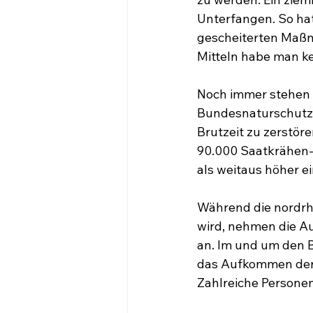
Unterfangen. So hat
gescheiterten Maßna
Mitteln habe man k
Noch immer stehen d
Bundesnaturschutzge
Brutzeit zu zerstör
90.000 Saatkrähen-B
als weitaus höher e
Während die nordrhe
wird, nehmen die A
an. Im und um den B
das Aufkommen der K
Zahlreiche Personen