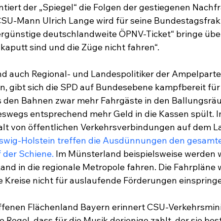
iert der „Spiegel“ die Folgen der gestiegenen Nachfr
CSU-Mann Ulrich Lange wird für seine Bundestagsfrakt
ergünstige deutschlandweite ÖPNV-Ticket“ bringe über
kaputt sind und die Züge nicht fahren“.
auch Regional- und Landespolitiker der Ampelpartei
n, gibt sich die SPD auf Bundesebene kampfbereit für
das den Bahnen zwar mehr Fahrgäste in den Ballungsrä
neswegs entsprechend mehr Geld in die Kassen spült. I
lt von öffentlichen Verkehrsverbindungen auf dem L
eswig-Holstein treffen die Ausdünnungen den gesamt
 der Schiene.
 Im Münsterland beispielsweise werden 
nd in die regionale Metropole fahren. Die Fahrpläne 
e Kreise nicht für auslaufende Förderungen einspring
fenen Flächenland Bayern erinnert CSU-Verkehrsminis
e Regel, dass für die Musik derjenige zahlt, der sie best