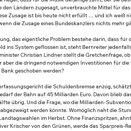
den Ländern zugesagt, unverbrauchte Mittel für das 
e Zusage ist bis heute nicht erfüllt … und ich weiß ni
 wenn die Zusage eines Bundeskanzlers nichts mehr gil
zung, das eigentliche Problem bestehe darin, dass für 
ld ins System geflossen ist, steht Bernreiter jedenfalls 
nister Christian Lindner stellt die Gretchenfrage, ob 
r aber die dringend notwendigen Investitionen für die 
ge Bank geschoben werden?
rfassungsgericht die Schuldenbremse anzog, schätzte 
darf der Bahn auf 45 Milliarden Euro. Davon blieb dan
älfte übrig. Und die Frage, wo die Milliarden-Subventio
 abgezweigt werden könnte. Womöglich naht die Stun
Landtagswahlen im Herbst. Ohne Finanzspritzen, ahn
iver Krischer von den Grünen, werde das Sparpreis-Re