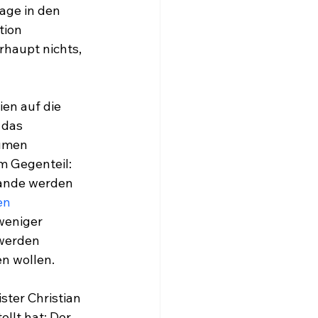
age in den 
ion 
haupt nichts, 
en auf die 
 das 
umen 
m Gegenteil: 
ande werden 
en 
weniger 
werden 
en wollen.
ter Christian 
ellt hat: Der 