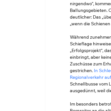
nirgendwo“, komment
Ballungsgebieten. 
deutlicher: Das „üb
„wenn die Schienen 
Während zunehmend 
Schieflage hinweise
„Erfolgsprojekt“, 
einbringt, aber kei
Zuschüsse zum Erha
gestrichen. 
In Schl
Regionalverkehr auf
Schnellbusse vom La
ausgedünnt, weil di
Im besonders betrof
Bernreiter an die alt