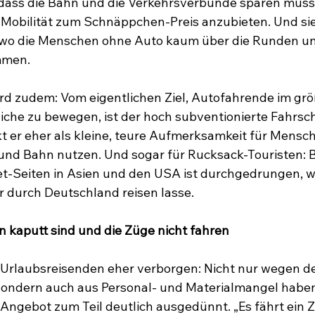
, dass die Bahn und die Verkehrsverbünde sparen müs
 Mobilität zum Schnäppchen-Preis anzubieten. Und sie
 wo die Menschen ohne Auto kaum über die Runden un
mmen.
rd zudem: Vom eigentlichen Ziel, Autofahrende im grö
iche zu bewegen, ist der hoch subventionierte Fahrsch
kt er eher als kleine, teure Aufmerksamkeit für Mensch
nd Bahn nutzen. Und sogar für Rucksack-Touristen: B
t-Seiten in Asien und den USA ist durchgedrungen, wie 
 durch Deutschland reisen lasse.
 kaputt sind und die Züge nicht fahren
t Urlaubsreisenden eher verborgen: Nicht nur wegen de
sondern auch aus Personal- und Materialmangel habe
Angebot zum Teil deutlich ausgedünnt. „Es fährt ein 