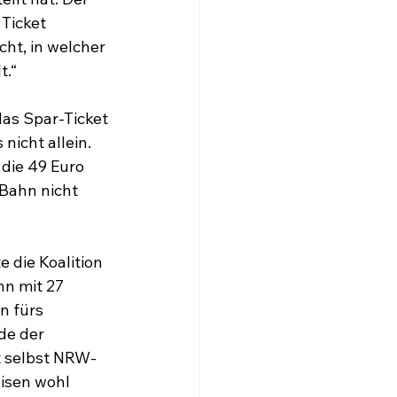
Ticket 
cht, in welcher 
t.“
das Spar-Ticket 
nicht allein. 
die 49 Euro 
Bahn nicht 
die Koalition 
n mit 27 
n fürs 
de der 
t selbst NRW-
isen wohl 