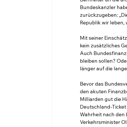
Bundeskanzler habe 
zurückzugeben: „Dies
Republik wir leben,
Mit seiner Einschät
kein zusätzliches Ge
Auch Bundesfinanzmi
bleiben sollen? Ode
länger auf die lan
Bevor das Bundesve
den akuten Finanzbe
Milliarden gut die H
Deutschland-Ticket
Wahrheit nach den 
Verkehrsminister Ol