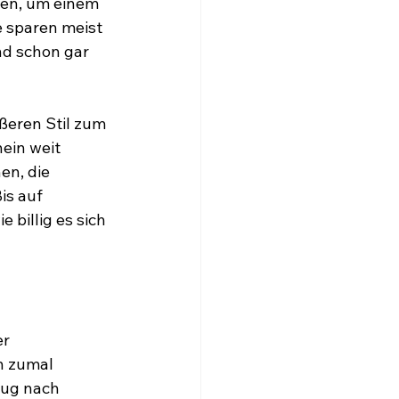
sen, um einem 
 sparen meist 
d schon gar 
ßeren Stil zum 
ein weit 
en, die 
is auf 
billig es sich 
r 
n zumal 
Zug nach 