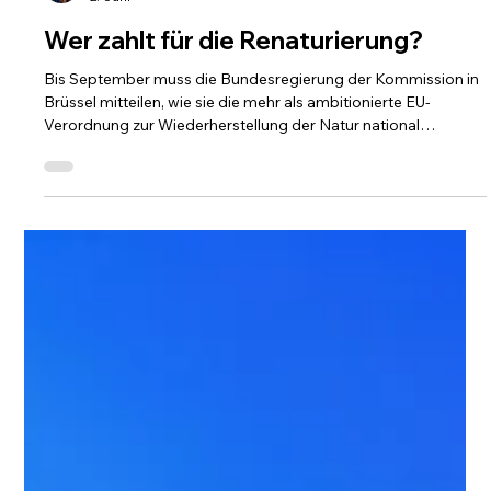
Wolfgang Kleideiter
2. Juni
Wer zahlt für die Renaturierung?
Bis September muss die Bundesregierung der Kommission in
Brüssel mitteilen, wie sie die mehr als ambitionierte EU-
Verordnung zur Wiederherstellung der Natur national
umsetzen will. Unklarheit herrscht darüber, wie das finanziert
werden soll Foto: AnnaAnouk Als am 18. August 2024 die EU-
Wiederherstellungsverordnung in Kraft trat, befürchteten
Kritiker vor allem Zweierlei: Das Gesetz schaffe ein
bürokratisches Monster und setze zudem Zielmarken, die in
Eigentumsverhältnisse ein