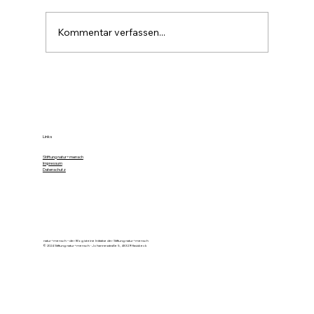
Kommentar verfassen...
Verliert Brandenburg seine grüne
Lunge?
Links
Stiftung natur+mensch
Impressum
Datenschutz
natur+mensch – der Blog ist eine Initiative der Stiftung natur+mensch
© 2024 Stiftung natur+mensch - Johannesstraße 5, 48329 Havixbeck