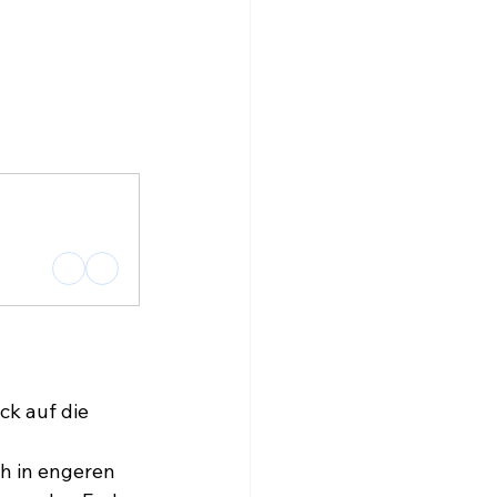
k auf die 
h in engeren 