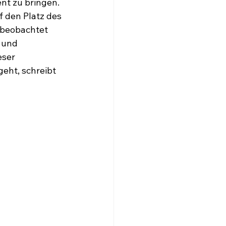
nt zu bringen. 
 den Platz des 
 beobachtet 
 und 
ser 
eht, schreibt 