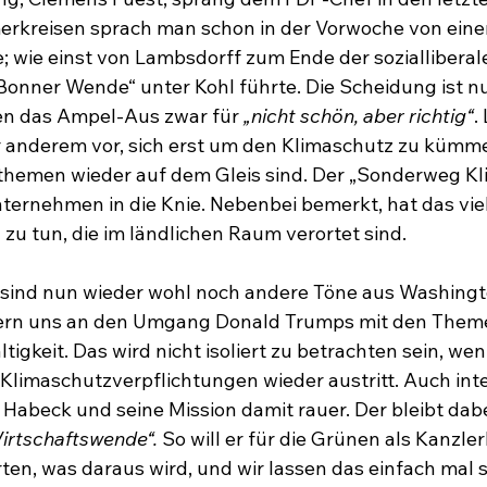
erkreisen sprach man schon in der Vorwoche von einer
wie einst von Lambsdorff zum Ende der sozialliberale
Bonner Wende“ unter Kohl führte. Die Scheidung ist nun 
en das Ampel-Aus zwar für 
„nicht schön, aber richtig“
.
 anderem vor, sich erst um den Klimaschutz zu kümme
themen wieder auf dem Gleis sind. Der „Sonderweg Kl
ernehmen in die Knie. Nebenbei bemerkt, hat das viel
zu tun, die im ländlichen Raum verortet sind.
sind nun wieder wohl noch andere Töne aus Washingt
nern uns an den Umgang Donald Trumps mit den Theme
igkeit. Das wird nicht isoliert zu betrachten sein, wen
 Klimaschutzverpflichtungen wieder austritt. Auch inte
 Habeck und seine Mission damit rauer. Der bleibt dabe
irtschaftswende“.
 So will er für die Grünen als Kanzle
ten, was daraus wird, und wir lassen das einfach mal s