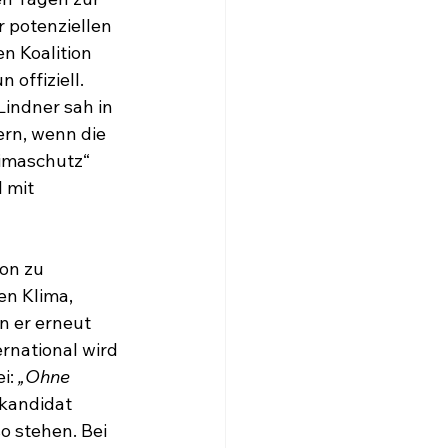
 potenziellen 
n Koalition 
offiziell. 
 Lindner sah in 
rn, wenn die 
imaschutz“ 
 mit 
on zu 
n Klima, 
n er erneut 
rnational wird 
i: 
„Ohne 
rkandidat 
o stehen. Bei 