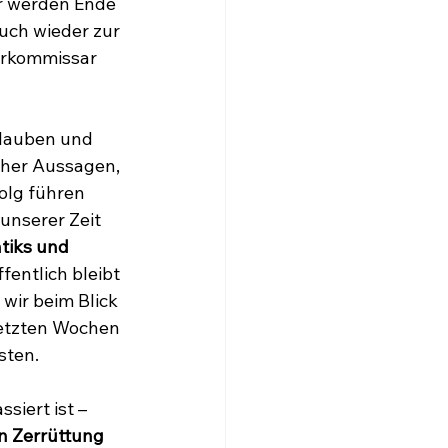
r werden Ende 
uch wieder zur 
arkommissar 
glauben und 
cher Aussagen, 
olg führen 
nserer Zeit 
tiks und 
entlich bleibt 
ir beim Blick 
letzten Wochen 
sten.
siert ist – 
n Zerrüttung 