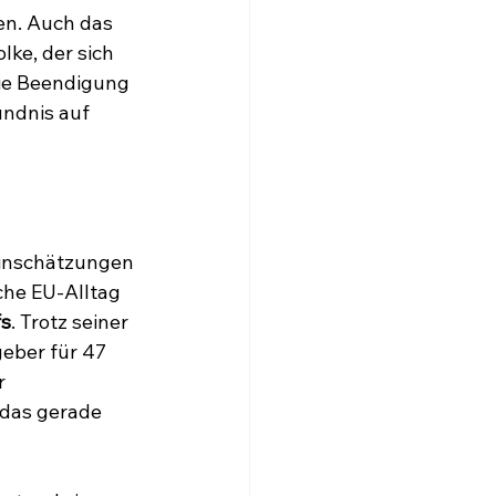
en. Auch das 
ke, der sich 
die Beendigung 
ndnis auf 
inschätzungen 
che EU-Alltag 
fs
. Trotz seiner 
eber für 47 
r 
 das gerade 