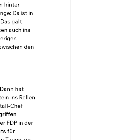
 hinter 
ge: Da ist in 
Das galt 
en auch ins 
erigen 
 zwischen den 
 Dann hat 
in ins Rollen 
all-Chef 
riffen
er FDP in der 
ts für 
n Tagen zur 