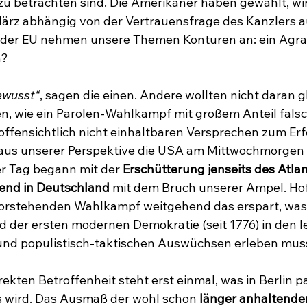
betrachten sind. Die Amerikaner haben gewählt, wi
ärz abhängig von der Vertrauensfrage des Kanzlers a
 der EU nehmen unsere Themen Konturen an: ein Agr
n?
ewusst“
, sagen die einen. Andere wollten nicht daran 
en, wie ein Parolen-Wahlkampf mit großem Anteil fals
offensichtlich nicht einhaltbaren Versprechen zum Erf
 aus unserer Perspektive die USA am Mittwochmorgen u
 Tag begann mit der 
Erschütterung jenseits des Atlan
end in Deutschland
 mit dem Bruch unserer Ampel. Hoff
orstehenden Wahlkampf weitgehend das erspart, was w
d der ersten modernen Demokratie (seit 1776) in den 
 und populistisch-taktischen Auswüchsen erleben mus
ekten Betroffenheit steht erst einmal, was in Berlin pas
 wird. Das Ausmaß der wohl schon 
länger anhaltende