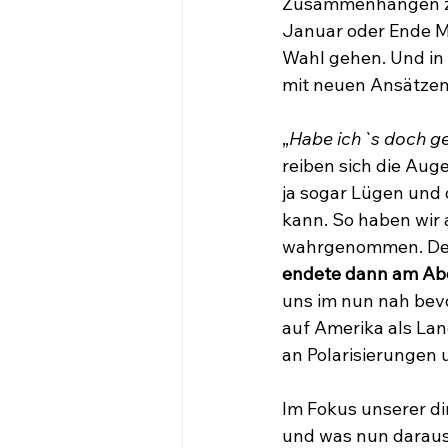
Zusammenhängen zu 
Januar oder Ende M
Wahl gehen. Und in
mit neuen Ansätze
„
Habe ich`s doch g
reiben sich die Aug
ja sogar Lügen und 
kann. So haben wir
wahrgenommen. Der
endete dann am Ab
uns im nun nah bev
auf Amerika als Lan
an Polarisierungen
Im Fokus unserer dir
und was nun daraus