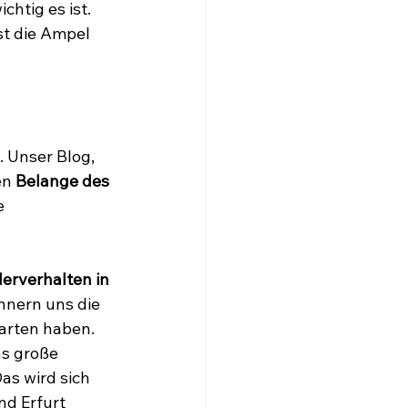
htig es ist. 
st die Ampel 
 Unser Blog, 
en 
Belange des 
e 
erverhalten in 
nnern uns die 
arten haben. 
s große 
as wird sich 
d Erfurt 