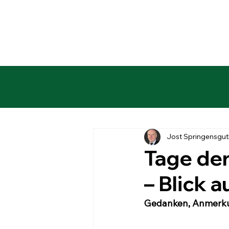
Jost Springensgut
Tage der
– Blick 
Gedanken, Anmerku