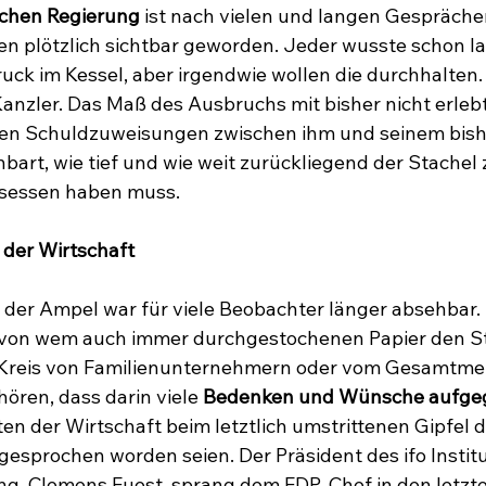
schen Regierung
 ist nach vielen und langen Gesprächen
n plötzlich sichtbar geworden. Jeder wusste schon lan
uck im Kessel, aber irgendwie wollen die durchhalten. 
anzler. Das Maß des Ausbruchs mit bisher nicht erlebt
en Schuldzuweisungen zwischen ihm und seinem bish
nbart, wie tief und wie weit zurückliegend der Stachel
esessen haben muss.
 der Wirtschaft
 der Ampel war für viele Beobachter länger absehbar.
 von wem auch immer durchgestochenen Papier den Ste
Kreis von Familienunternehmern oder vom Gesamtmet
ören, dass darin viele 
Bedenken und Wünsche aufgeg
en der Wirtschaft beim letztlich umstrittenen Gipfel d
gesprochen worden seien. Der Präsident des ifo Institu
ng, Clemens Fuest, sprang dem FDP-Chef in den letzte