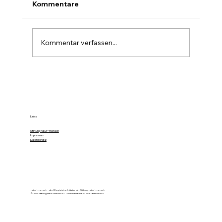
Kommentare
Kommentar verfassen...
Farbe im Wald ist die stille Forst-
Sprache
Links
Stiftung natur+mensch
Impressum
Datenschutz
natur+mensch – der Blog ist eine Initiative der Stiftung natur+mensch
© 2024 Stiftung natur+mensch - Johannesstraße 5, 48329 Havixbeck