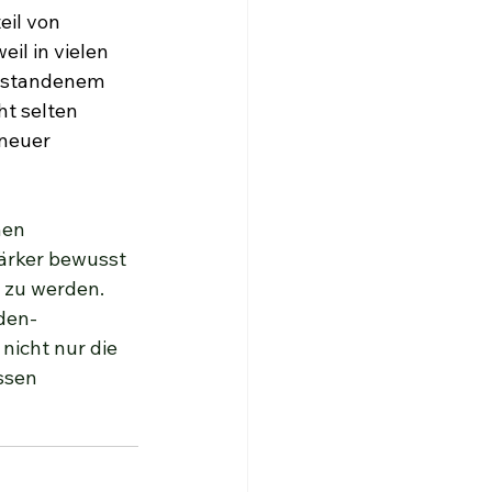
il von 
il in vielen 
erstandenem 
t selten 
neuer 
nen 
ärker bewusst 
 zu werden. 
den-
icht nur die 
ssen 