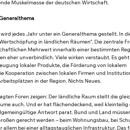
rende Muskelmasse der deutschen Wirtschaft.
 Generalthema
ird jedes Jahr unter ein Generalthema gestellt. In d
 Wertschöpfung in ländlichen Räumen“. Die zentrale Fra
chaftlichen Mehrwert innerhalb einer bestimmten Reg
en eher unverbindlich. Viele wirken verstaubt. Es geht
eugung lokaler Produkte, die Förderung von lokalem 
e Kooperation zwischen lokalen Firmen und Institutio
rbeitsplätzen in der Region. Nichts Neues. 
agten Foren zeigen: Der ländliche Raum stellt die glei
ume auch. Und er hat flächendeckend, weil kleinteilig o
llgemeingültige Antwort parat. Bund und Land müssen 
roßen gerecht werden – beim Wohnungsbau, bei Schu
allem bei einer alltagstauglichen Infrastruktur. Das fä