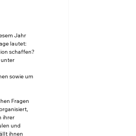
iesem Jahr 
ge lautet: 
ion schaffen? 
 unter 
nen sowie um 
chen Fragen 
rganisiert, 
ihrer 
len und 
llt ihnen 