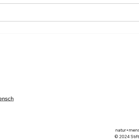
Farbe im Wald ist die stille
Druc
Forst-Sprache
blei
ensch
natur+mensch
© 2024 Stif