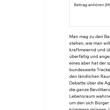
Beitrag anhören (M
Man mag zu den Ba
stehen, wie man will
kraftmeiernd und ü
überfällig und ang
eines aber hat der 
bundesweite Trecker
den ländlichen Raum
Debatte über die Ag
die ganze Bevölkeru
Lebensraum wahrne
um den sich Bürger 
kümmern müssen. Im