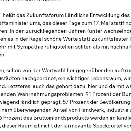
“ heißt das Zukunftsforum Ländliche Entwicklung des 
sministeriums, das dieser Tage zum 17. Mal stattfindet
ren: In den zurückliegenden Jahren (unter wechselnder
n es in der Regel schöne Worte statt zukunftsfester T
r mit Sympathie ruhigstellen sollten als mit nachhal
en.
aum, schon von der Wortwahl her gegenüber den auftr
städten nachgeordnet, ein wichtiger Lebensraum, wirt
nd. Letzteres, auch das gehört dazu, hier und da mit w
denden Wahrnehmungsproblemen. 91 Prozent der Bun
wiegend ländlich geprägt. 57 Prozent der Bevölkerung 
inem überwiegenden Anteil von Handwerk, Industrie 
46 Prozent des Bruttoinlandsprodukts werden im ländl
n, dieser Raum ist nicht der larmoyante Speckgürtel vo