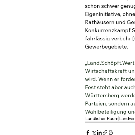
schon schwer genug
Eigeninitiative, ohn
Rathäusern und Gem
Konkurrenzkampf Sch
fahrlässig verbohrt
Gewerbegebiete.
„Land.Schöpft.Wert“
Wirtschaftskraft un
wird. Wenn er forde
Fest steht aber auc
Württemberg werden
Parteien, sondern 
Wahlbeteiligung un
Ländlicher Raum
Landwir