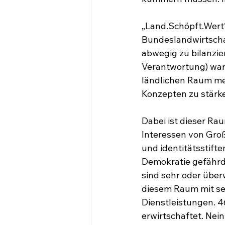
„Land.Schöpft.Wert
Bundeslandwirtschaft
abwegig zu bilanzie
Verantwortung) ware
ländlichen Raum meh
Konzepten zu stärk
Dabei ist dieser R
Interessen von Groß
und identitätsstifte
Demokratie gefähr
sind sehr oder über
diesem Raum mit se
Dienstleistungen. 
erwirtschaftet. Nei