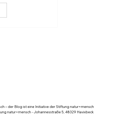
k auf den Kanzler
bt hoch
 – der Blog ist eine Initiative der Stiftung natur+mensch
tung natur+mensch - Johannesstraße 5, 48329 Havixbeck