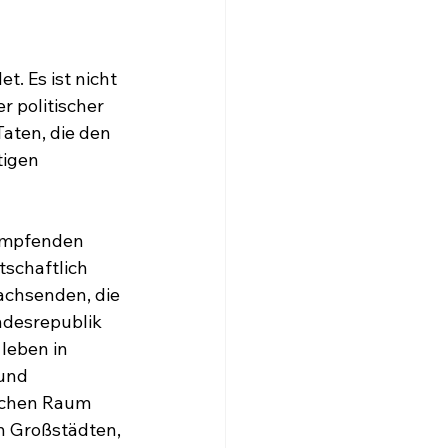
. Es ist nicht 
 politischer 
aten, die den 
tigen 
umpfenden 
schaftlich 
achsenden, die 
desrepublik 
leben in 
und 
ichen Raum 
n Großstädten, 