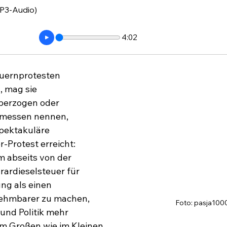
P3-Audio)
4:02
uernprotesten 
, mag sie 
berzogen oder 
emessen nennen, 
spektakuläre 
-Protest erreicht: 
 abseits von der 
rardieselsteuer für 
ng als einen 
hmbarer zu machen, 
Foto: pasja100
und Politik mehr 
 Großen wie im Kleinen. 