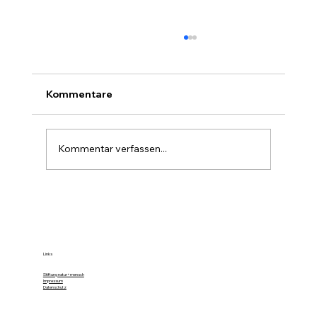
Kommentare
Kommentar verfassen...
Farbe im Wald ist die stille Forst-
Sprache
Links
Stiftung natur+mensch
Impressum
Datenschutz