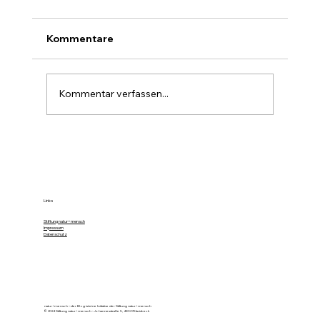
Kommentare
Kommentar verfassen...
„Die Ernte von Wild als Nahrungsmittel
im Vordergrund“
Links
Stiftung natur+mensch
Impressum
Datenschutz
natur+mensch – der Blog ist eine Initiative der Stiftung natur+mensch
© 2024 Stiftung natur+mensch - Johannesstraße 5, 48329 Havixbeck